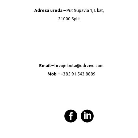
Adresa ureda –
Put Supavla 1, I. kat,
21000 Split
Email –
hrvoje.bota@odrzivo.com
Mob –
+385 91 543 8889