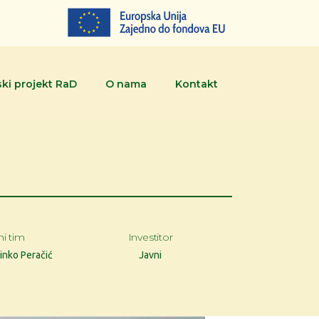
ki projekt RaD
O nama
Kontakt
ni tim
Investitor
Dinko Peračić
Javni