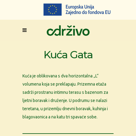
Kuća Gata
Kuća je oblikovana s dva horizontalna „L“
volumena koja se preklapaju. Prizemna etaža
sadrži prostranu intimnu terasu s bazenom za
ljetni boravak i druženje. U podrumu se nalazi
teretana, u prizemlju dnevni boravak, kuhinja i
blagovaonica a na katu tri spavaće sobe.