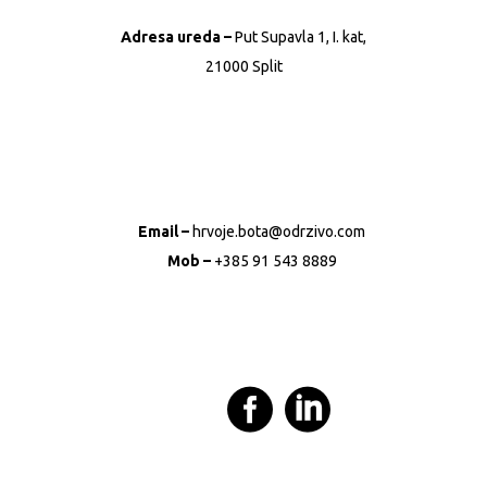
Adresa ureda –
Put Supavla 1, I. kat,
21000 Split
Email –
hrvoje.bota@odrzivo.com
Mob –
+385 91 543 8889