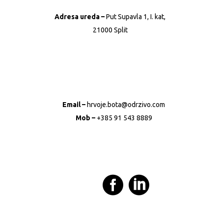
Adresa ureda –
Put Supavla 1, I. kat,
21000 Split
Email –
hrvoje.bota@odrzivo.com
Mob –
+385 91 543 8889