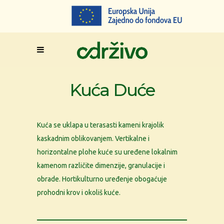
Kuća Duće
Kuća se uklapa u terasasti kameni krajolik
kaskadnim oblikovanjem. Vertikalne i
horizontalne plohe kuće su uređene lokalnim
kamenom različite
dimenzije, granulacije i
obrade
. Hortikulturno uređenje obogaćuje
prohodni krov i okoliš kuće.