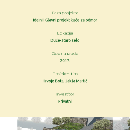
Faza projekta
Idejni i Glavni projekt kuće za odmor
Lokacija
Duće-staro selo
Godina izrade
2017.
Projektni tim
Hrvoje Bota, Jakša Martić
Investitor
Privatni