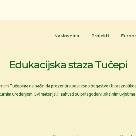
Naslovnica
Projekti
Europs
Edukacijska staza Tučepi
rnjim Tučepima na način da prezentira povijesno bogastvo i bioraznolikos
lturnim uređenjem. Svi materijali i zahvati su prilagođeni lokalnim uvjetim