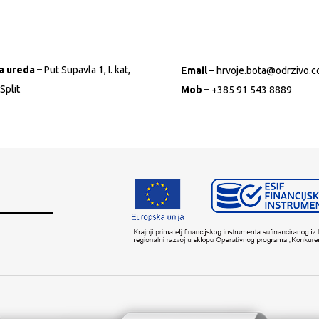
a ureda –
Put Supavla 1, I. kat,
Email –
hrvoje.bota@odrzivo.
Split
Mob –
+385 91 543 8889