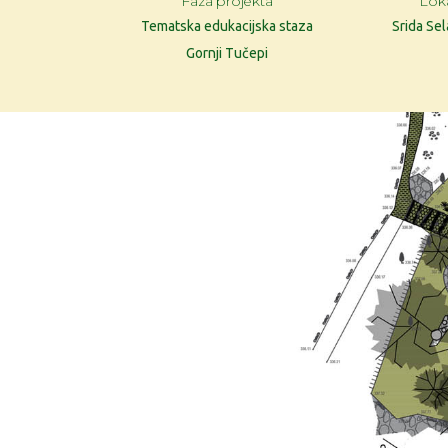
Faza projekta
Loka
Tematska edukacijska staza
Srida Sel
Gornji Tučepi