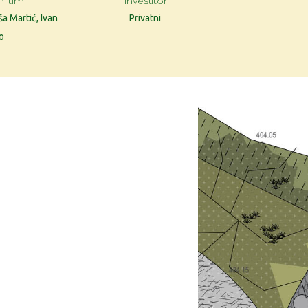
ni tim
Investitor
a Martić, Ivan
Privatni
o