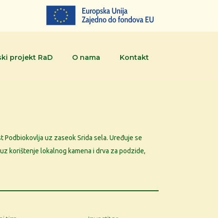
ki projekt RaD
O nama
Kontakt
t Podbiokovlja uz zaseok Srida sela. Uređuje se
a uz korištenje lokalnog kamena i drva za podzide,