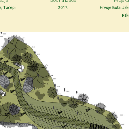
cija
Godina izrade
Projekt
a, Tučepi
2017.
Hrvoje Bota, Jakš
Rak