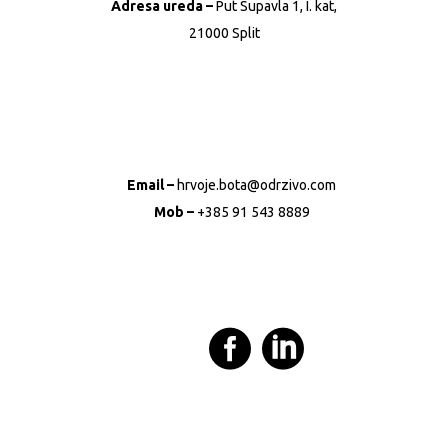
Adresa ureda –
Put Supavla 1, I. kat,
21000 Split
Email –
hrvoje.bota@odrzivo.com
Mob –
+385 91 543 8889