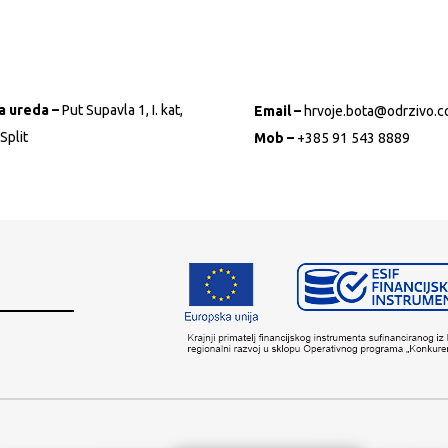
a ureda –
Put Supavla 1, I. kat,
Email –
hrvoje.bota@odrzivo.
Split
Mob –
+385 91 543 8889