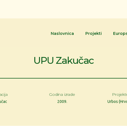
Naslovnica
Projekti
Europs
UPU Zakučac
cija
Godina izrade
Projekt
učac
2009.
Urbos (Hrv