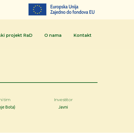
ki projekt RaD
O nama
Kontakt
ni tim
Investitor
oje Bota)
Javni