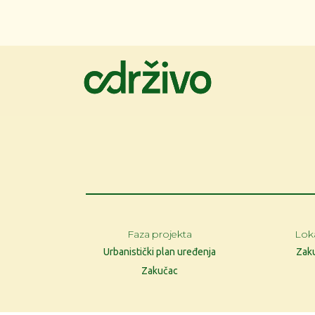
Faza projekta
Loka
Urbanistički plan uređenja
Zak
Zakučac